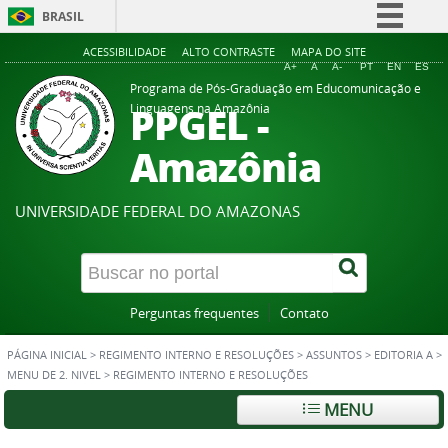
BRASIL
Simplifique!
ACESSIBILIDADE
ALTO CONTRASTE
MAPA DO SITE
A+
A
A-
PT
EN
ES
Comunica BR
Programa de Pós-Graduação em Educomunicação e
PPGEL -
Linguagens na Amazônia
Participe
Acesso à informação
Amazônia
Legislação
Canais
UNIVERSIDADE FEDERAL DO AMAZONAS
Perguntas frequentes
Contato
PÁGINA INICIAL
>
REGIMENTO INTERNO E RESOLUÇÕES
>
ASSUNTOS
>
EDITORIA A
>
MENU DE 2. NIVEL
>
REGIMENTO INTERNO E RESOLUÇÕES
MENU