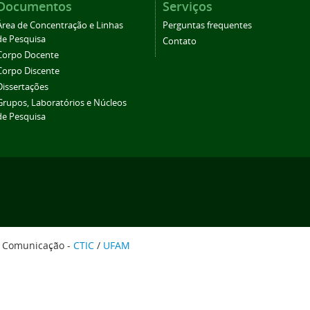
Documentos
Serviços
Área de Concentração e Linhas
Perguntas frequentes
de Pesquisa
Contato
Corpo Docente
Corpo Discente
Dissertações
Grupos, Laboratórios e Núcleos
de Pesquisa
e Comunicação -
CTIC
/
UFAM