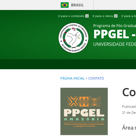
BRASIL
Ir para o conteúdo
1
Ir para o menu
2
Ir para a
Programa de Pós-Gradua
PPGEL 
UNIVERSIDADE FE
PÁGINA INICIAL
>
CONTATO
Co
Publicad
21 de D
Área 