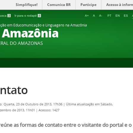
Simplifique!
Comunica BR
Participe
Acesso à infor
 busca
3
Ir para o rodapé
4
A+
A
A-
PT
EN
ES
ção em Educomunicação e Linguagens na Amazônia
- Amazônia
DERAL DO AMAZONAS
ntato
o: Quarta, 23 de Outubro de 2013, 17h36
|
Última atualização em Sábado,
ezembro de 2013, 11h01
|
Acessos: 1427
reúne as formas de contato entre o visitante do portal e o