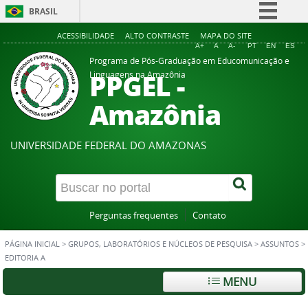
BRASIL
Simplifique!
ACESSIBILIDADE
ALTO CONTRASTE
MAPA DO SITE
A+
A
A-
PT
EN
ES
Comunica BR
Programa de Pós-Graduação em Educomunicação e
PPGEL -
Linguagens na Amazônia
Participe
Acesso à informação
Amazônia
Legislação
Canais
UNIVERSIDADE FEDERAL DO AMAZONAS
Perguntas frequentes
Contato
PÁGINA INICIAL
>
GRUPOS, LABORATÓRIOS E NÚCLEOS DE PESQUISA
>
ASSUNTOS
>
EDITORIA A
MENU