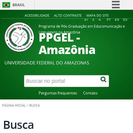
BRASIL
Simplifique!
ACESSIBILIDADE
ALTO CONTRASTE
MAPA DO SITE
A+
A
A-
PT
EN
ES
Comunica BR
Programa de Pós-Graduação em Educomunicação e
PPGEL -
Linguagens na Amazônia
Participe
Acesso à informação
Amazônia
Legislação
Canais
UNIVERSIDADE FEDERAL DO AMAZONAS
Perguntas frequentes
Contato
PÁGINA INICIAL
>
BUSCA
Busca